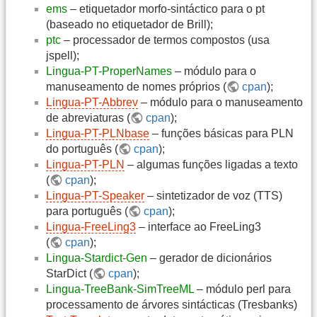
ems
– etiquetador morfo-sintáctico para o pt
(baseado no etiquetador de Brill);
ptc
– processador de termos compostos (usa
jspell);
Lingua-PT-ProperNames
– módulo para o
manuseamento de nomes próprios (
cpan
);
Lingua-PT-Abbrev
– módulo para o manuseamento
de abreviaturas (
cpan
);
Lingua-PT-PLNbase
– funções básicas para PLN
do português (
cpan
);
Lingua-PT-PLN
– algumas funções ligadas a texto
(
cpan
);
Lingua-PT-Speaker
– sintetizador de voz (TTS)
para português (
cpan
);
Lingua-FreeLing3
– interface ao FreeLing3
(
cpan
);
Lingua-Stardict-Gen
– gerador de dicionários
StarDict (
cpan
);
Lingua-TreeBank-SimTreeML
– módulo perl para
processamento de árvores sintácticas (Tresbanks)