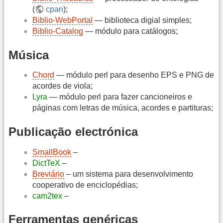
(
cpan
);
Biblio-WebPortal
— biblioteca digial simples;
Biblio-Catalog
— módulo para catálogos;
Música
Chord
— módulo perl para desenho EPS e PNG de
acordes de viola;
Lyra
— módulo perl para fazer cancioneiros e
páginas com letras de música, acordes e partituras;
Publicação electrónica
SmallBook
–
DictTeX
–
Breviário
– um sistema para desenvolvimento
cooperativo de enciclopédias;
cam2tex
–
Ferramentas genéricas