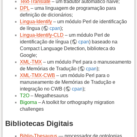
Text-Translate
– um tradutor automático naive;
DPL
– uma linguagem de programação para
definição de dicionários;
Lingua-Identify
– um módulo Perl de identificação
de língua (
cpan
);
Lingua-Identify-CLD
– um módulo Perl de
identificação de língua (
cpan
) baseado na
Compact Language Detection, biblioteca do
Google;
XML-TMX
– um módulo Perl para o manuseamento
de Memórias de Tradução (
cpan
);
XML-TMX-CWB
– um módulo Perl para o
manuseamento de Memórias de Tradução e
integração no CWB (
cpan
);
T2O
– Megathesaurus
Bigorna
– A toolkit for orthography migration
challenges
Bibliotecas Digitais
Biblio-Thesaurus
— processador de ontologias