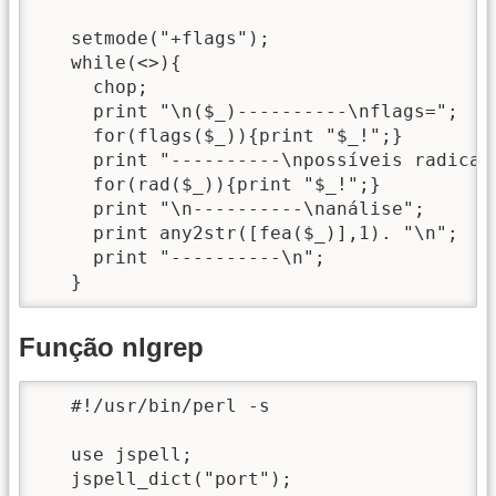
   setmode("+flags");

   while(<>){

     chop;

     print "\n($_)----------\nflags=";

     for(flags($_)){print "$_!";}

     print "----------\npossíveis radicais
     for(rad($_)){print "$_!";}

     print "\n----------\nanálise";

     print any2str([fea($_)],1). "\n";

     print "----------\n";

   }
Função nlgrep
   #!/usr/bin/perl -s

   use jspell;

   jspell_dict("port");
