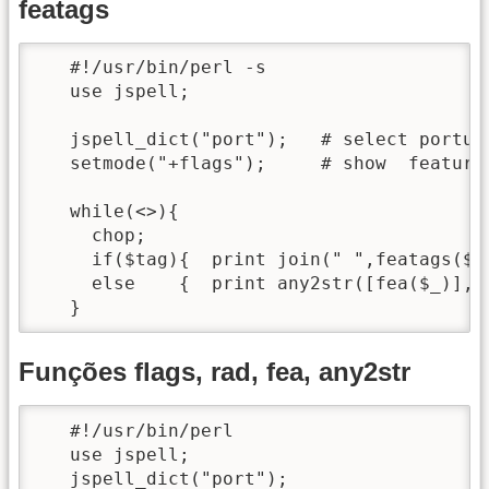
featags
   #!/usr/bin/perl -s

   use jspell;

   jspell_dict("port");   # select portugu
   setmode("+flags");     # show  feature 
   while(<>){

     chop;

     if($tag){  print join(" ",featags($_)
     else    {  print any2str([fea($_)],1)
   }
Funções flags, rad, fea, any2str
   #!/usr/bin/perl

   use jspell;

   jspell_dict("port");
