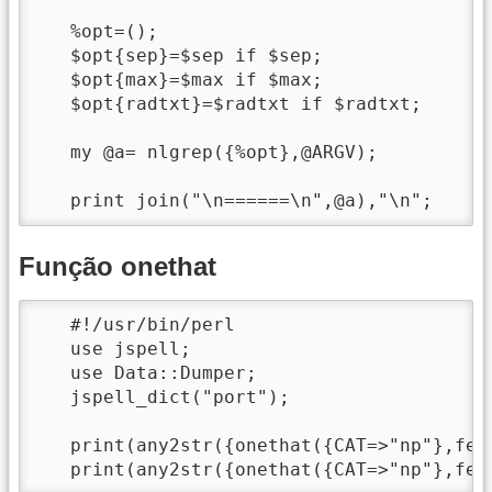
   %opt=();

   $opt{sep}=$sep if $sep;

   $opt{max}=$max if $max;

   $opt{radtxt}=$radtxt if $radtxt;

   my @a= nlgrep({%opt},@ARGV);

   print join("\n======\n",@a),"\n";
Função onethat
   #!/usr/bin/perl

   use jspell;

   use Data::Dumper;

   jspell_dict("port");

   print(any2str({onethat({CAT=>"np"},fea(
   print(any2str({onethat({CAT=>"np"},fea