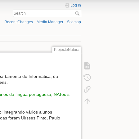
Log In
Recent Changes
Media Manager
Sitemap
ProjectoNatura
rtamento de Informática, da
ens.
ários da língua portuguesa
,
NATools
i integrando vários alunos
oas foram Ulísses Pinto, Paulo