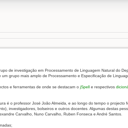
upo de investigação em Processamento de Linguagem Natural do Depa
de um grupo mais amplo de Processamento e Especificação de Linguag
jectos e ferramentas de onde se destacam o
jSpell
e respectivos
dicion
a é o professor José João Almeida, e ao longo do tempo o projecto fo
nto), investigadores, bolseiros e outros docentes. Algumas destas pess
 Alexandre Carvalho, Nuno Carvalho, Ruben Fonseca e André Santos.
onadas;