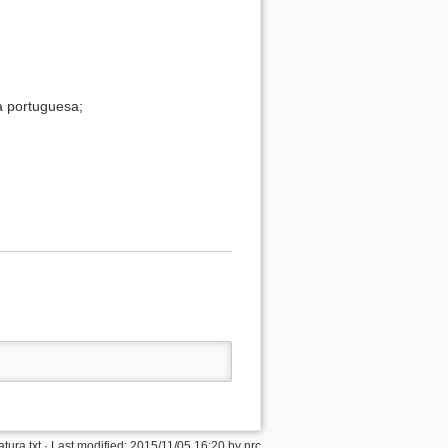
a portuguesa;
tura.txt
· Last modified: 2015/11/05 16:20 by
nrc