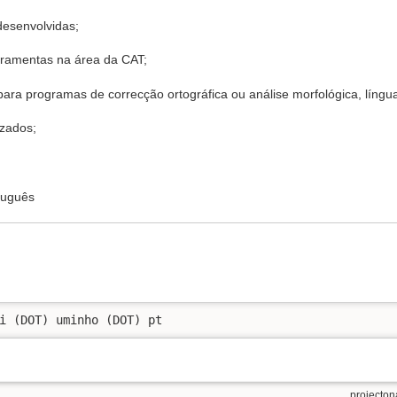
esenvolvidas;
rramentas na área da CAT;
para programas de correcção ortográfica ou análise morfológica, língu
izados;
tuguês
i (DOT) uminho (DOT) pt
projectona