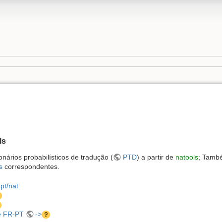
ls
nários probabilísticos de tradução (
PTD
) a partir de
natools
; Tamb
s
correspondentes.
.pt/nat
e FR-PT
->