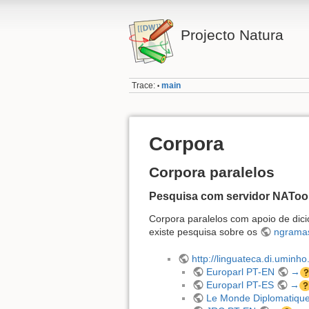
Projecto Natura
Trace:
main
•
Corpora
Corpora paralelos
Pesquisa com servidor NAToo
Corpora paralelos com apoio de dicio
existe pesquisa sobre os
ngrama
http://linguateca.di.uminho
Europarl PT-EN
→
Europarl PT-ES
→
Le Monde Diplomatiqu