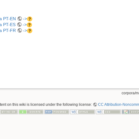
sa PT-EN
->
sa PT-ES
->
sa PT-FR
->
corpora/ma
nt on this wiki is licensed under the following license:
CC Attribution-Noncomme