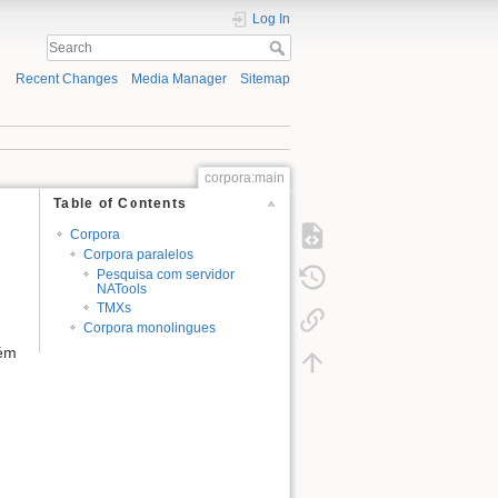
Log In
Recent Changes
Media Manager
Sitemap
corpora:main
Table of Contents
Corpora
Corpora paralelos
Pesquisa com servidor
NATools
TMXs
Corpora monolingues
ém