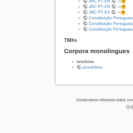
JRC PT-EN
->
JRC PT-FR
->
JRC PT-ES
->
Constituição Portugue
Constituição Portugue
Constituição Portugue
TMXs
Corpora monolingues
anedotas
provérbios
Except where otherwise noted, conte