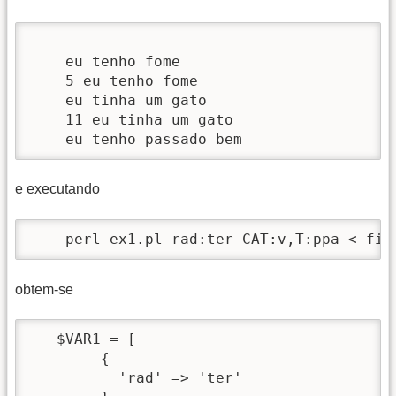
    eu tenho fome

    5 eu tenho fome

    eu tinha um gato

    11 eu tinha um gato

    eu tenho passado bem
e executando
    perl ex1.pl rad:ter CAT:v,T:ppa < fil
obtem-se
   $VAR1 = [

        {

          'rad' => 'ter'
