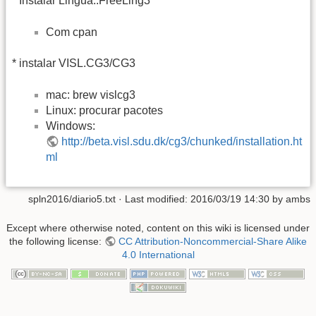
* Instalar Lingua::FreeLing3
Com cpan
* instalar VISL.CG3/CG3
mac: brew vislcg3
Linux: procurar pacotes
Windows:
http://beta.visl.sdu.dk/cg3/chunked/installation.ht
ml
spln2016/diario5.txt
· Last modified: 2016/03/19 14:30 by
ambs
Except where otherwise noted, content on this wiki is licensed under
the following license:
CC Attribution-Noncommercial-Share Alike
4.0 International