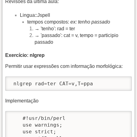
Revisões da ultima aula:
Lingua::Jspell
tempos compostos:
ex: tenho passado
→ 'tenho': rad = ter
→ 'passado': cat = v, tempo = participio
passado
Exercício: nlgrep
Permitir usar expressões com informação morfológica:
 nlgrep rad=ter CAT=v,T=ppa
Implementação
    #!usr/bin/perl

    use warnings;

    use strict;
