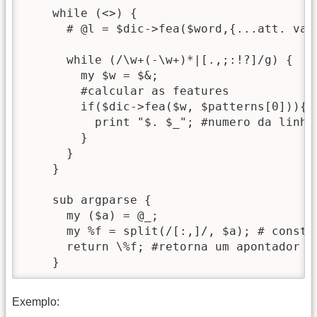
    while (<>) {

      # @l = $dic->fea($word,{...att. valu
      while (/\w+(-\w+)*|[.,;:!?]/g) {

        my $w = $&;

        #calcular as features

        if($dic->fea($w, $patterns[0])){  
          print "$. $_"; #numero da linha

        }

      }

    }

    sub argparse {

      my ($a) = @_;

      my %f = split(/[:,]/, $a); # constr
      return \%f; #retorna um apontador pa
    }
Exemplo: