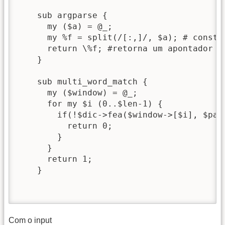
    sub argparse {

      my ($a) = @_;

      my %f = split(/[:,]/, $a); # constr
      return \%f; #retorna um apontador pa
    }

    sub multi_word_match {

      my ($window) = @_;

      for my $i (0..$len-1) {

        if(!$dic->fea($window->[$i], $patt
          return 0;

        }

      }

      return 1;

    }

Com o input