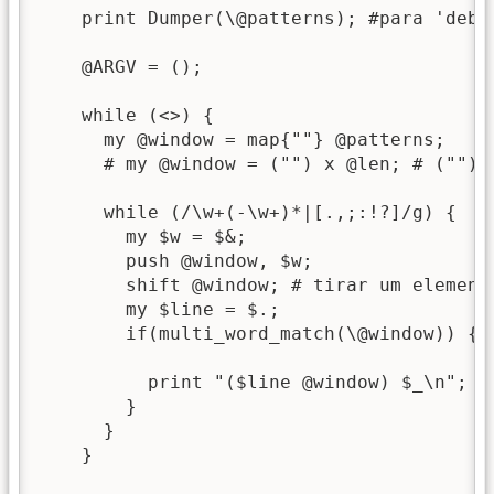
    print Dumper(\@patterns); #para 'debug
    @ARGV = ();

    while (<>) {

      my @window = map{""} @patterns;

      # my @window = ("") x @len; # ("") 
      while (/\w+(-\w+)*|[.,;:!?]/g) {

        my $w = $&;

        push @window, $w;

        shift @window; # tirar um elemento
        my $line = $.;

        if(multi_word_match(\@window)) {

          print "($line @window) $_\n";

        }

      }

    }
