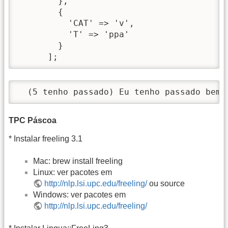
        },

        {

          'CAT' => 'v',

          'T' => 'ppa'

        }

      ];
  (5 tenho passado) Eu tenho passado bem.
TPC Páscoa
* Instalar freeling 3.1
Mac: brew install freeling
Linux: ver pacotes em
http://nlp.lsi.upc.edu/freeling/
ou source
Windows: ver pacotes em
http://nlp.lsi.upc.edu/freeling/