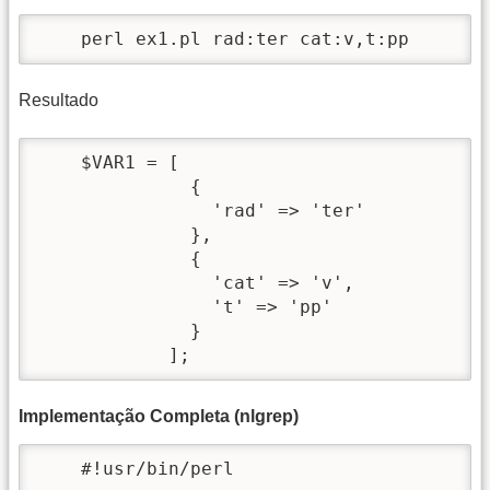
    perl ex1.pl rad:ter cat:v,t:pp
Resultado
    $VAR1 = [

              {

                'rad' => 'ter'

              },

              {

                'cat' => 'v',

                't' => 'pp'

              }

            ];
Implementação Completa (nlgrep)
    #!usr/bin/perl
