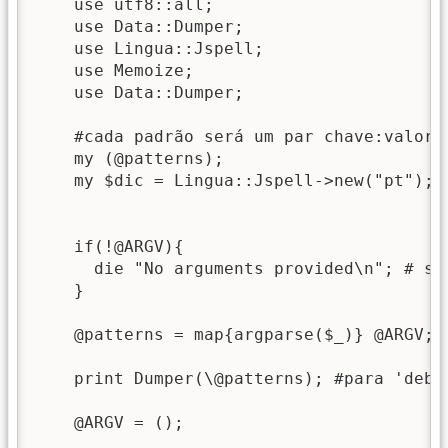
    use utf8::all;

    use Data::Dumper;

    use Lingua::Jspell;

    use Memoize;

    use Data::Dumper;

    #cada padrão será um par chave:valor

    my (@patterns);

    my $dic = Lingua::Jspell->new("pt");

    if(!@ARGV){

      die "No arguments provided\n"; # se
    } 

    @patterns = map{argparse($_)} @ARGV;

    print Dumper(\@patterns); #para 'debug
    @ARGV = ();
