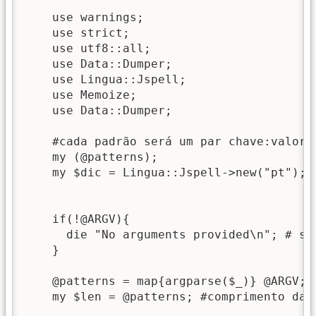
    use warnings;

    use strict;

    use utf8::all;

    use Data::Dumper;

    use Lingua::Jspell;

    use Memoize;

    use Data::Dumper;

    #cada padrão será um par chave:valor

    my (@patterns);

    my $dic = Lingua::Jspell->new("pt");

    if(!@ARGV){

      die "No arguments provided\n"; # se
    } 

    @patterns = map{argparse($_)} @ARGV;

    my $len = @patterns; #comprimento da l