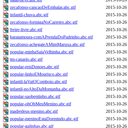
zecafonso-cancaoDeEmbalar.abc.gif
2015-10-26
infantil-chuva.abc.gif
2015-10-26
zecafonso-formigaNoCarreiro.abc.gif
2015-10-26
freire-livre.abc.gif
2015-10-26
baratamoura-comAPrendaDoPadrinho.abc.gif
2015-10-26
zecafonso-achegateAMimMaruxa.abc.gif
2015-10-26
popular-minhaSaiaVelhinha.abc.gif
2015-10-26
tm-canario.abc.gif
2015-10-26
popular-reisDonoes.abc.gif
2015-10-26
popular-linhoEMourisco.abc.gif
2015-10-26
infantil-laVaiOComboio.abc.gif
2015-10-26
infantil-noAltoDaMontanha.abc.gif
2015-10-26
popular-saobentinho.abc.gif
2015-10-26
popular-ohOhMeuMenino.abc.gif
2015-10-26
madredeus-menino.abc.gif
2015-10-26
popular-meninoEstaDormindo.abc.gif
2015-10-26
popular-galinhas.abc.gif
2015-10-26