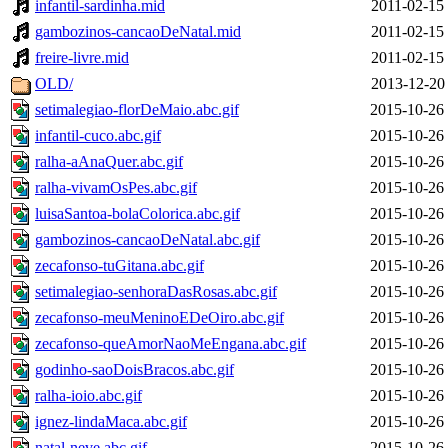
infantil-sardinha.mid
2011-02-15
gambozinos-cancaoDeNatal.mid
2011-02-15
freire-livre.mid
2011-02-15
OLD/
2013-12-20
setimalegiao-florDeMaio.abc.gif
2015-10-26
infantil-cuco.abc.gif
2015-10-26
ralha-aAnaQuer.abc.gif
2015-10-26
ralha-vivamOsPes.abc.gif
2015-10-26
luisaSantoa-bolaColorica.abc.gif
2015-10-26
gambozinos-cancaoDeNatal.abc.gif
2015-10-26
zecafonso-tuGitana.abc.gif
2015-10-26
setimalegiao-senhoraDasRosas.abc.gif
2015-10-26
zecafonso-meuMeninoEDeOiro.abc.gif
2015-10-26
zecafonso-queAmorNaoMeEngana.abc.gif
2015-10-26
godinho-saoDoisBracos.abc.gif
2015-10-26
ralha-ioio.abc.gif
2015-10-26
ignez-lindaMaca.abc.gif
2015-10-26
natal-neve.abc.gif
2015-10-26