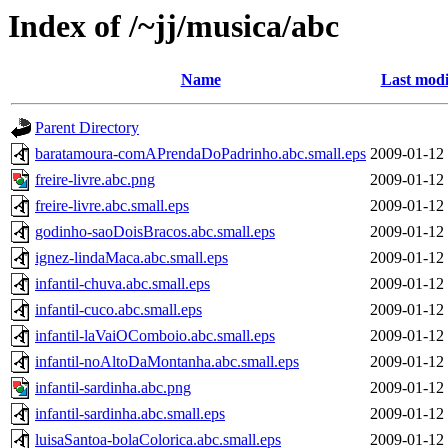
Index of /~jj/musica/abc
Name
Last modi
Parent Directory
baratamoura-comAPrendaDoPadrinho.abc.small.eps
2009-01-12
freire-livre.abc.png
2009-01-12
freire-livre.abc.small.eps
2009-01-12
godinho-saoDoisBracos.abc.small.eps
2009-01-12
ignez-lindaMaca.abc.small.eps
2009-01-12
infantil-chuva.abc.small.eps
2009-01-12
infantil-cuco.abc.small.eps
2009-01-12
infantil-laVaiOComboio.abc.small.eps
2009-01-12
infantil-noAltoDaMontanha.abc.small.eps
2009-01-12
infantil-sardinha.abc.png
2009-01-12
infantil-sardinha.abc.small.eps
2009-01-12
luisaSantoa-bolaColorica.abc.small.eps
2009-01-12