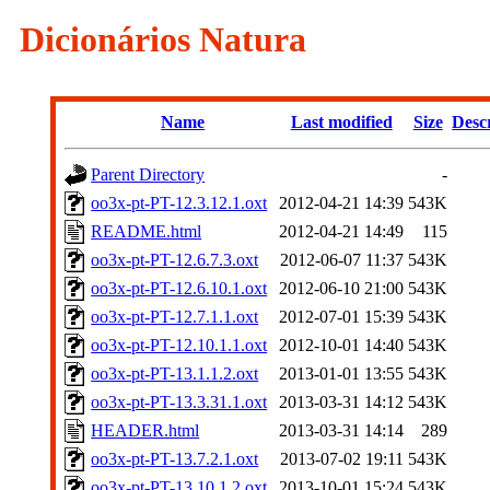
Dicionários Natura
Name
Last modified
Size
Desc
Parent Directory
-
oo3x-pt-PT-12.3.12.1.oxt
2012-04-21 14:39
543K
README.html
2012-04-21 14:49
115
oo3x-pt-PT-12.6.7.3.oxt
2012-06-07 11:37
543K
oo3x-pt-PT-12.6.10.1.oxt
2012-06-10 21:00
543K
oo3x-pt-PT-12.7.1.1.oxt
2012-07-01 15:39
543K
oo3x-pt-PT-12.10.1.1.oxt
2012-10-01 14:40
543K
oo3x-pt-PT-13.1.1.2.oxt
2013-01-01 13:55
543K
oo3x-pt-PT-13.3.31.1.oxt
2013-03-31 14:12
543K
HEADER.html
2013-03-31 14:14
289
oo3x-pt-PT-13.7.2.1.oxt
2013-07-02 19:11
543K
oo3x-pt-PT-13.10.1.2.oxt
2013-10-01 15:24
543K