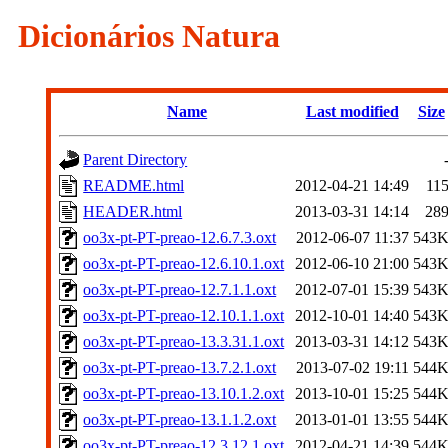
Dicionários Natura
Name
Last modified
Size
Parent Directory
README.html
2012-04-21 14:49
11
HEADER.html
2013-03-31 14:14
28
oo3x-pt-PT-preao-12.6.7.3.oxt
2012-06-07 11:37
543
oo3x-pt-PT-preao-12.6.10.1.oxt
2012-06-10 21:00
543
oo3x-pt-PT-preao-12.7.1.1.oxt
2012-07-01 15:39
543
oo3x-pt-PT-preao-12.10.1.1.oxt
2012-10-01 14:40
543
oo3x-pt-PT-preao-13.3.31.1.oxt
2013-03-31 14:12
543
oo3x-pt-PT-preao-13.7.2.1.oxt
2013-07-02 19:11
544
oo3x-pt-PT-preao-13.10.1.2.oxt
2013-10-01 15:25
544
oo3x-pt-PT-preao-13.1.1.2.oxt
2013-01-01 13:55
544
oo3x-pt-PT-preao-12.3.12.1.oxt
2012-04-21 14:39
544