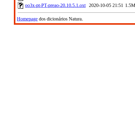
oo3x-pt-PT-preao-20.10.5.1.oxt
2020-10-05 21:51
1.5
Homepage
dos dicionários Natura.